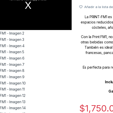
Añadir a la lista 
La PRINT-FM1 es 
espacios reducidos.
cócteles, añ
Con la Print FM1, n
otras bebidas como
También es ideal
francesas, panc
Es perfecta para r
Incl
Ga
$
1,750.