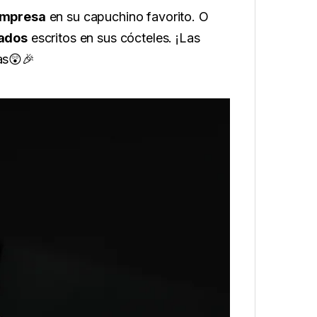
 impresa
en su capuchino favorito. O
zados
escritos en sus cócteles. ¡Las
tas😲🎉