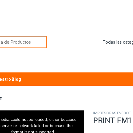
or:
estro Blog
M1
IMPRESORAS EVEBOT
PRINT FM1
edia could not be loaded, either because
 server or network failed or because the
format is not supported.