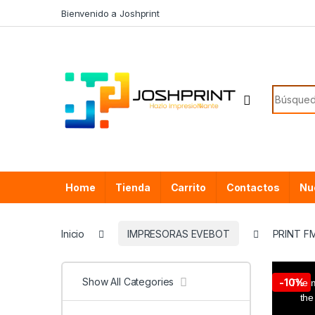
Skip to navigation
Skip to content
Bienvenido a Joshprint
Search f
Home
Tienda
Carrito
Contactos
Nu
Inicio
IMPRESORAS EVEBOT
PRINT F
T
h
i
Show All Categories
-
10%
The m
s
i
the
s
a
m