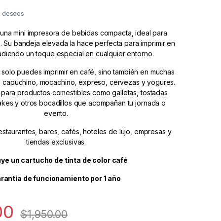
de deseos
una mini impresora de bebidas compacta, ideal para
 Su bandeja elevada la hace perfecta para imprimir en
adiendo un toque especial en cualquier entorno.
o solo puedes imprimir en café, sino también en muchas
 capuchino, mocachino, expreso, cervezas y yogures.
 para productos comestibles como galletas, tostadas
akes y otros bocadillos que acompañan tu jornada o
evento.
estaurantes, bares, cafés, hoteles de lujo, empresas y
tiendas exclusivas.
uye un cartucho de tinta de color café
rantía de funcionamiento por 1 año
00
$
1,950.00